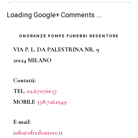
Loading Google+ Comments ...
Barra
ONORANZE POMPE FUNEBRI REDENTORE
laterale
VIA P. L. DA PALESTRINA NR. 9
20124 MILANO
primaria
Contatti:
TEL.
02.67076637
MOBILE
338.7262949
E-mail:
info@ofredentore.it