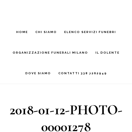
Vai
Passa
al
alla
contenuto
barra
HOME
CHI SIAMO
ELENCO SERVIZI FUNEBRI
laterale
ORGANIZZAZIONE FUNERALI MILANO
IL DOLENTE
DOVE SIAMO
CONTATTI 338 7262949
2018-01-12-PHOTO-
00001278