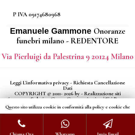
P IVA 09174680968
Onoranze
Emanuele Gammone
funebri milano - REDENTORE
Via Pierluigi da Palestrina 9 20124 Milano
Leggi L'informativa privacy
-
Richiesta Cancellazione
Dati
COPYRIGHT © 2011- 2026 by -
Realizzazione siti
internet
-
Solution Group Communication
|
Siti Roma
Questo sito utilizza cookie in conformità alla policy e cookie che
rientrano nella responsabilità di terze parti. Proseguendo nella
navigazione acconsenti all’utilizzo di cookie.
Accetto
Chiama Ora
Whatsapp
Invia Email